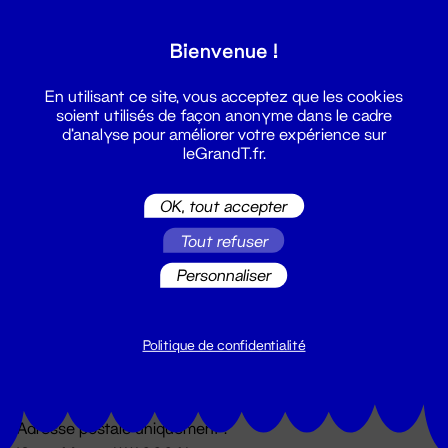
Grand T :
Bienvenue !
S'inscrire
En utilisant ce site, vous acceptez que les cookies
soient utilisés de façon anonyme dans le cadre
d'analyse pour améliorer votre expérience sur
leGrandT.fr.
OK, tout accepter
Tout refuser
Personnaliser
Billetterie
02 51 88 25 25
billetterie@leGrandT.fr
Politique de confidentialité
Du lundi au vendredi 14h → 18h
🚨 Accueil physique impossible jusqu'à l'ouverture
Adresse postale uniquement :