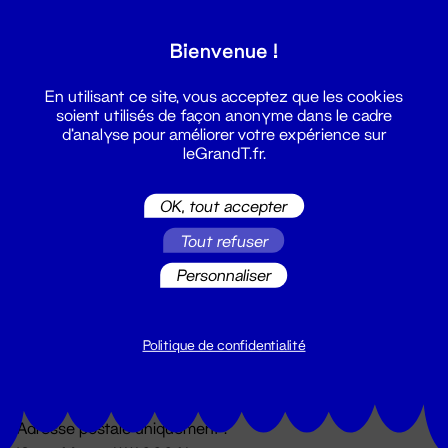
Grand T :
Bienvenue !
S'inscrire
En utilisant ce site, vous acceptez que les cookies
soient utilisés de façon anonyme dans le cadre
d'analyse pour améliorer votre expérience sur
leGrandT.fr.
OK, tout accepter
Tout refuser
Personnaliser
Billetterie
02 51 88 25 25
billetterie@leGrandT.fr
Politique de confidentialité
Du lundi au vendredi 14h → 18h
🚨 Accueil physique impossible jusqu'à l'ouverture
Adresse postale uniquement :