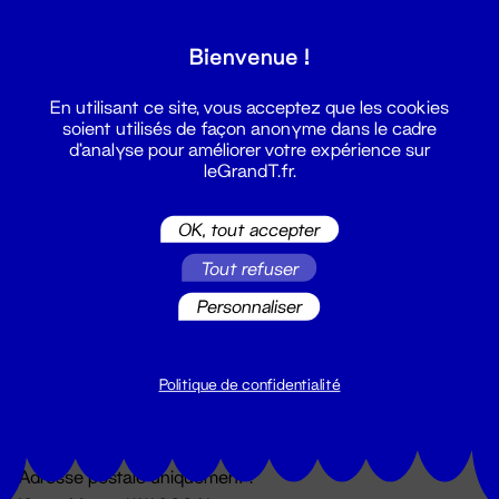
Grand T :
Bienvenue !
S'inscrire
En utilisant ce site, vous acceptez que les cookies
soient utilisés de façon anonyme dans le cadre
d'analyse pour améliorer votre expérience sur
leGrandT.fr.
OK, tout accepter
Tout refuser
Personnaliser
Billetterie
02 51 88 25 25
billetterie@leGrandT.fr
Politique de confidentialité
Du lundi au vendredi 14h → 18h
🚨 Accueil physique impossible jusqu'à l'ouverture
Adresse postale uniquement :