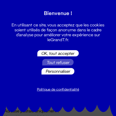
Grand T :
Bienvenue !
S'inscrire
En utilisant ce site, vous acceptez que les cookies
soient utilisés de façon anonyme dans le cadre
d'analyse pour améliorer votre expérience sur
leGrandT.fr.
OK, tout accepter
Tout refuser
Personnaliser
Billetterie
02 51 88 25 25
billetterie@leGrandT.fr
Politique de confidentialité
Du lundi au vendredi 14h → 18h
🚨 Accueil physique impossible jusqu'à l'ouverture
Adresse postale uniquement :