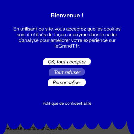
Grand T :
Bienvenue !
S'inscrire
En utilisant ce site, vous acceptez que les cookies
soient utilisés de façon anonyme dans le cadre
d'analyse pour améliorer votre expérience sur
leGrandT.fr.
OK, tout accepter
Tout refuser
Personnaliser
Billetterie
02 51 88 25 25
billetterie@leGrandT.fr
Politique de confidentialité
Du lundi au vendredi 14h → 18h
🚨 Accueil physique impossible jusqu'à l'ouverture
Adresse postale uniquement :