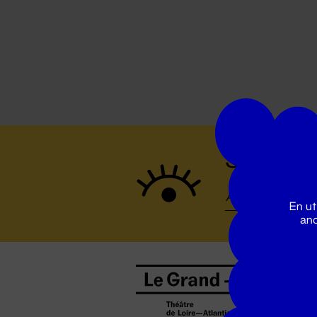
Suivez to
En ut
ano
B
0
b