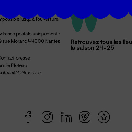
u lundi au vendredi 14h → 18h
 Accueil physique
mpossible jusqu'à l'ouverture
dresse postale uniquement :
19 rue Morand 44000 Nantes
Retrouvez tous les lie
la saison 24-25
ontact presse
nnie Ploteau
loteau@leGrandT.fr