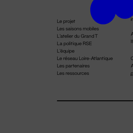
D

i
Le projet
Les saisons mobiles
A
L'atelier du Grand T
La politique RSE
L'équipe
Le réseau Loire-Atlantique
C
Les partenaires
A
Les ressources
p