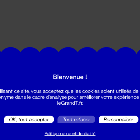
utes les actualités du Grand T :
Bienvenue !
ilisant ce site, vous acceptez que les cookies soient utilisés de
nyme dans le cadre d'analyse pour améliorer votre expérience
leGrandT.fr.
OK, tout accepter
Tout refuser
Personnaliser
illetterie
2 51 88 25 25
Politique de confidentialité
illetterie@leGrandT.fr