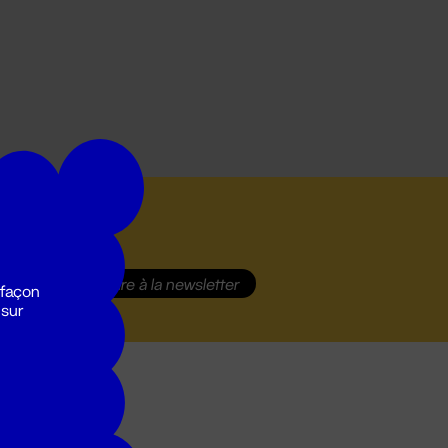
S'inscrire
à la newsletter
 façon
 sur