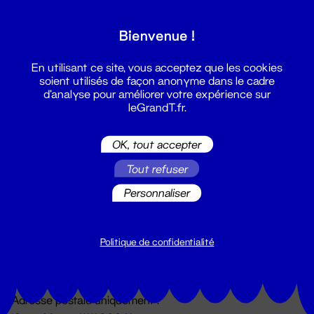
Grand T :
Bienvenue !
S'inscrire
En utilisant ce site, vous acceptez que les cookies
soient utilisés de façon anonyme dans le cadre
d'analyse pour améliorer votre expérience sur
leGrandT.fr.
OK, tout accepter
Tout refuser
Personnaliser
Billetterie
02 51 88 25 25
billetterie@leGrandT.fr
Politique de confidentialité
Du lundi au vendredi 14h → 18h
🚨 Accueil physique impossible jusqu'à l'ouverture
Adresse postale uniquement :