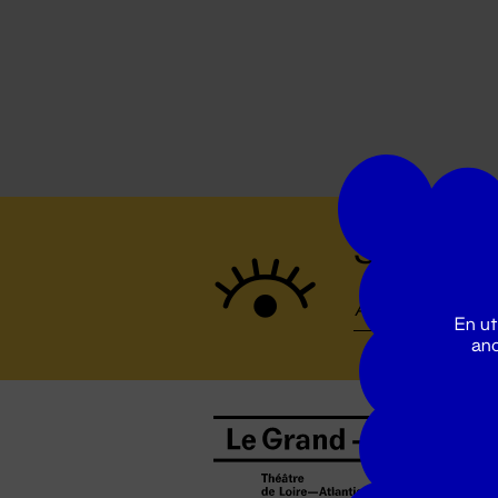
Suivez to
En ut
ano
B
0
b