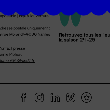
u lundi au vendredi 14h → 18h
 Accueil physique
mpossible jusqu'à l'ouverture
dresse postale uniquement :
19 rue Morand 44000 Nantes
Retrouvez tous les lie
la saison 24-25
ontact presse
nnie Ploteau
loteau@leGrandT.fr