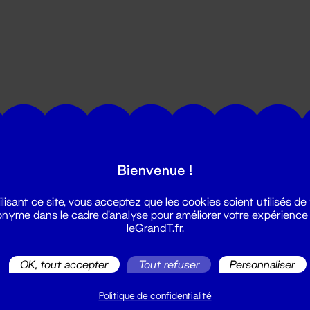
utes les actualités du Grand T :
Bienvenue !
ilisant ce site, vous acceptez que les cookies soient utilisés de
nyme dans le cadre d'analyse pour améliorer votre expérience
leGrandT.fr.
OK, tout accepter
Tout refuser
Personnaliser
illetterie
2 51 88 25 25
Politique de confidentialité
illetterie@leGrandT.fr