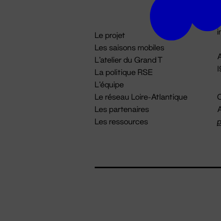
D

i
Le projet
Les saisons mobiles
A
L'atelier du Grand T
La politique RSE
L'équipe
Le réseau Loire-Atlantique
C
Les partenaires
A
Les ressources
p