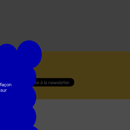
S'inscrire
à la newsletter
 façon
 sur