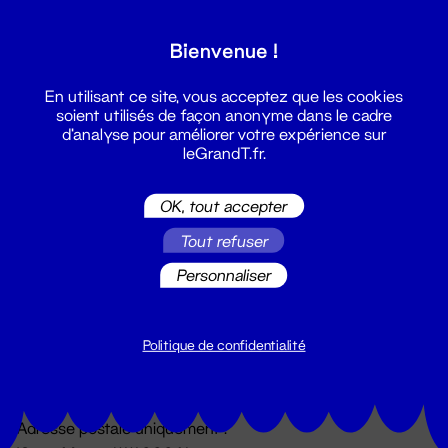
Grand T :
Bienvenue !
S'inscrire
En utilisant ce site, vous acceptez que les cookies
soient utilisés de façon anonyme dans le cadre
d'analyse pour améliorer votre expérience sur
leGrandT.fr.
OK, tout accepter
Tout refuser
Personnaliser
Billetterie
02 51 88 25 25
billetterie@leGrandT.fr
Politique de confidentialité
Du lundi au vendredi 14h → 18h
🚨 Accueil physique impossible jusqu'à l'ouverture
Adresse postale uniquement :