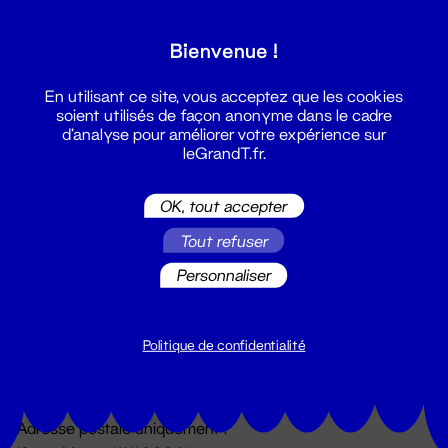
Grand T :
Bienvenue !
S'inscrire
En utilisant ce site, vous acceptez que les cookies
soient utilisés de façon anonyme dans le cadre
d'analyse pour améliorer votre expérience sur
leGrandT.fr.
OK, tout accepter
Tout refuser
Personnaliser
Billetterie
02 51 88 25 25
billetterie@leGrandT.fr
Politique de confidentialité
Du lundi au vendredi 14h → 18h
🚨 Accueil physique impossible jusqu'à l'ouverture
Adresse postale uniquement :