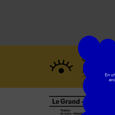
Suivez to
En ut
ano
B
0
b