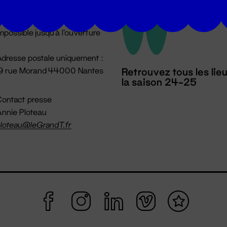
u lundi au vendredi 14h → 18h
 Accueil physique
mpossible jusqu'à l'ouverture
dresse postale uniquement :
19 rue Morand 44000 Nantes
Retrouvez tous les lie
la saison 24-25
ontact presse
nnie Ploteau
loteau@leGrandT.fr