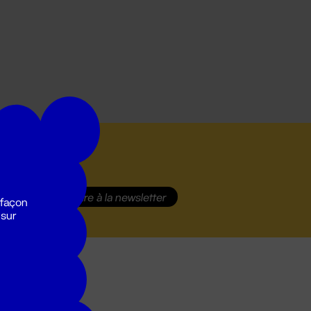
S'inscrire
à la newsletter
 façon
 sur