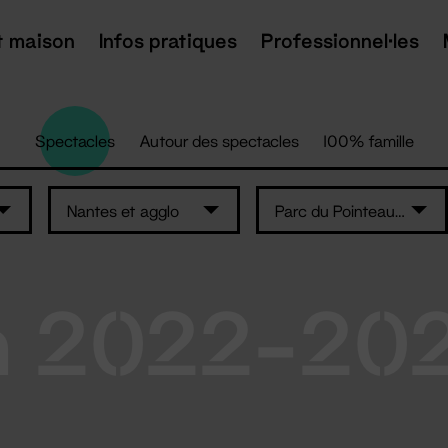
t maison
Infos pratiques
Professionnel·les
Spectacles
Autour des spectacles
100% famille
Nantes et agglo
Parc du Pointeau - Saint-Brévin-les-Pins
n 2022-20