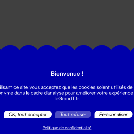
utes les actualités du Grand T :
Bienvenue !
ilisant ce site, vous acceptez que les cookies soient utilisés de
nyme dans le cadre d'analyse pour améliorer votre expérience
leGrandT.fr.
OK, tout accepter
Tout refuser
Personnaliser
illetterie
2 51 88 25 25
Politique de confidentialité
illetterie@leGrandT.fr