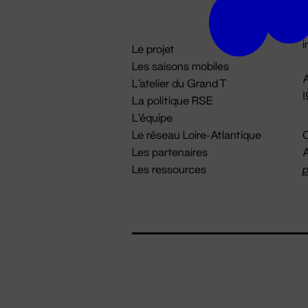
D

i
Le projet
Les saisons mobiles
A
L'atelier du Grand T
La politique RSE
L'équipe
Le réseau Loire-Atlantique
C
Les partenaires
A
Les ressources
p