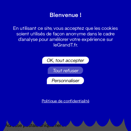
Grand T :
Bienvenue !
S'inscrire
En utilisant ce site, vous acceptez que les cookies
soient utilisés de façon anonyme dans le cadre
d'analyse pour améliorer votre expérience sur
leGrandT.fr.
OK, tout accepter
Tout refuser
Personnaliser
Billetterie
02 51 88 25 25
billetterie@leGrandT.fr
Politique de confidentialité
Du lundi au vendredi 14h → 18h
🚨 Accueil physique impossible jusqu'à l'ouverture
Adresse postale uniquement :