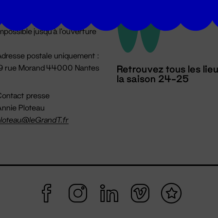
u lundi au vendredi 14h → 18h
 Accueil physique
mpossible jusqu'à l'ouverture
dresse postale uniquement :
19 rue Morand 44000 Nantes
Retrouvez tous les lie
la saison 24-25
ontact presse
nnie Ploteau
loteau@leGrandT.fr