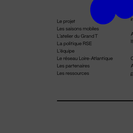
D

i
Le projet
Les saisons mobiles
A
L'atelier du Grand T
La politique RSE
L'équipe
Le réseau Loire-Atlantique
C
Les partenaires
A
Les ressources
p