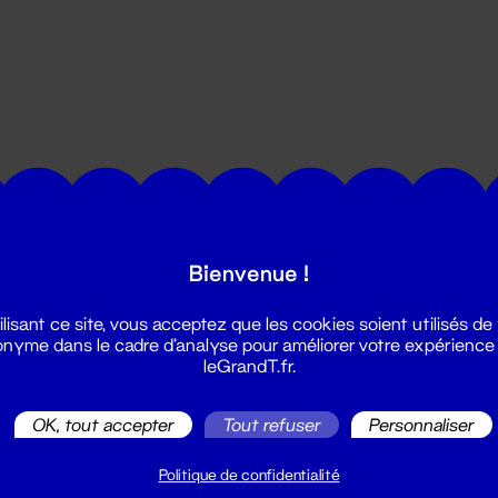
utes les actualités du Grand T :
Bienvenue !
ilisant ce site, vous acceptez que les cookies soient utilisés de
nyme dans le cadre d'analyse pour améliorer votre expérience
leGrandT.fr.
OK, tout accepter
Tout refuser
Personnaliser
illetterie
2 51 88 25 25
Politique de confidentialité
illetterie@leGrandT.fr