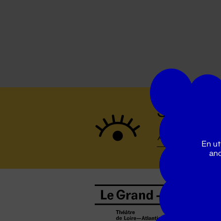
Suivez to
En ut
ano
B
0
b