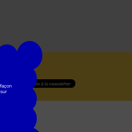
S'inscrire
à la newsletter
 façon
 sur