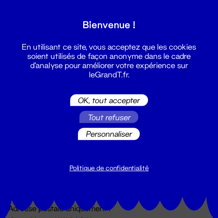
Grand T :
Bienvenue !
S'inscrire
En utilisant ce site, vous acceptez que les cookies
soient utilisés de façon anonyme dans le cadre
d'analyse pour améliorer votre expérience sur
leGrandT.fr.
OK, tout accepter
Tout refuser
Personnaliser
Billetterie
02 51 88 25 25
billetterie@leGrandT.fr
Politique de confidentialité
Du lundi au vendredi 14h → 18h
🚨 Accueil physique impossible jusqu'à l'ouverture
Adresse postale uniquement :