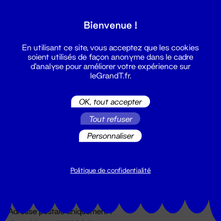
Grand T :
Bienvenue !
S'inscrire
En utilisant ce site, vous acceptez que les cookies
soient utilisés de façon anonyme dans le cadre
d'analyse pour améliorer votre expérience sur
leGrandT.fr.
OK, tout accepter
Tout refuser
Personnaliser
Billetterie
02 51 88 25 25
billetterie@leGrandT.fr
Politique de confidentialité
Du lundi au vendredi 14h → 18h
🚨 Accueil physique impossible jusqu'à l'ouverture
Adresse postale uniquement :