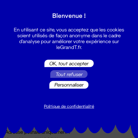
Grand T :
Bienvenue !
S'inscrire
En utilisant ce site, vous acceptez que les cookies
soient utilisés de façon anonyme dans le cadre
d'analyse pour améliorer votre expérience sur
leGrandT.fr.
OK, tout accepter
Tout refuser
Personnaliser
Billetterie
02 51 88 25 25
billetterie@leGrandT.fr
Politique de confidentialité
Du lundi au vendredi 14h → 18h
🚨 Accueil physique impossible jusqu'à l'ouverture
Adresse postale uniquement :