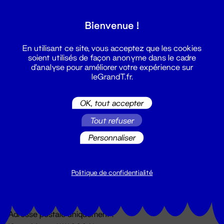
Grand T :
Bienvenue !
S'inscrire
En utilisant ce site, vous acceptez que les cookies
soient utilisés de façon anonyme dans le cadre
d'analyse pour améliorer votre expérience sur
leGrandT.fr.
OK, tout accepter
Tout refuser
Personnaliser
Billetterie
02 51 88 25 25
billetterie@leGrandT.fr
Politique de confidentialité
Du lundi au vendredi 14h → 18h
🚨 Accueil physique impossible jusqu'à l'ouverture
Adresse postale uniquement :