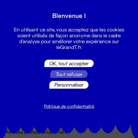
Grand T :
Bienvenue !
S'inscrire
En utilisant ce site, vous acceptez que les cookies
soient utilisés de façon anonyme dans le cadre
d'analyse pour améliorer votre expérience sur
leGrandT.fr.
OK, tout accepter
Tout refuser
Personnaliser
Billetterie
02 51 88 25 25
billetterie@leGrandT.fr
Politique de confidentialité
Du lundi au vendredi 14h → 18h
🚨 Accueil physique impossible jusqu'à l'ouverture
Adresse postale uniquement :