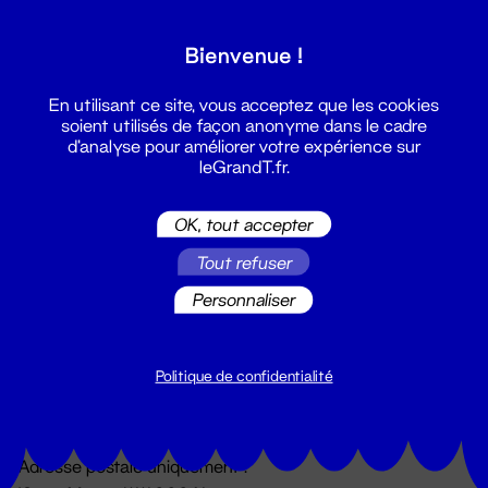
Grand T :
Bienvenue !
S'inscrire
En utilisant ce site, vous acceptez que les cookies
soient utilisés de façon anonyme dans le cadre
d'analyse pour améliorer votre expérience sur
leGrandT.fr.
OK, tout accepter
Tout refuser
Personnaliser
Billetterie
02 51 88 25 25
billetterie@leGrandT.fr
Politique de confidentialité
Du lundi au vendredi 14h → 18h
🚨 Accueil physique impossible jusqu'à l'ouverture
Adresse postale uniquement :