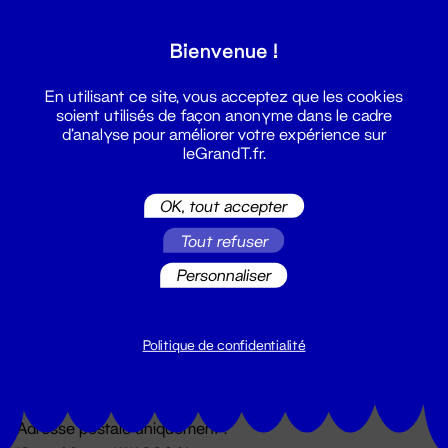
Grand T :
Bienvenue !
S'inscrire
En utilisant ce site, vous acceptez que les cookies
soient utilisés de façon anonyme dans le cadre
d'analyse pour améliorer votre expérience sur
leGrandT.fr.
OK, tout accepter
Tout refuser
Personnaliser
Billetterie
02 51 88 25 25
billetterie@leGrandT.fr
Politique de confidentialité
Du lundi au vendredi 14h → 18h
🚨 Accueil physique impossible jusqu'à l'ouverture
Adresse postale uniquement :