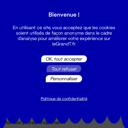
Grand T :
Bienvenue !
S'inscrire
En utilisant ce site, vous acceptez que les cookies
soient utilisés de façon anonyme dans le cadre
d'analyse pour améliorer votre expérience sur
leGrandT.fr.
OK, tout accepter
Tout refuser
Personnaliser
Billetterie
02 51 88 25 25
billetterie@leGrandT.fr
Politique de confidentialité
Du lundi au vendredi 14h → 18h
🚨 Accueil physique impossible jusqu'à l'ouverture
Adresse postale uniquement :