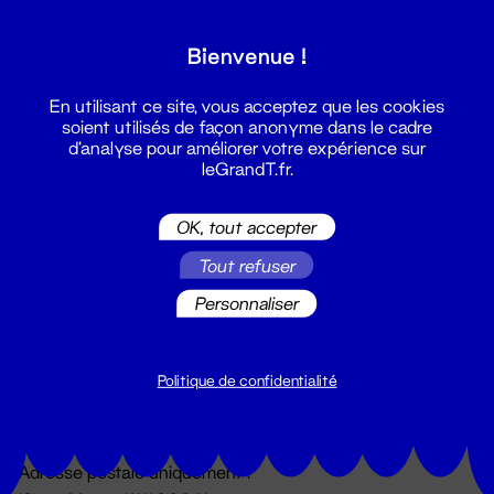
Grand T :
Bienvenue !
S'inscrire
En utilisant ce site, vous acceptez que les cookies
soient utilisés de façon anonyme dans le cadre
d'analyse pour améliorer votre expérience sur
leGrandT.fr.
OK, tout accepter
Tout refuser
Personnaliser
Billetterie
02 51 88 25 25
billetterie@leGrandT.fr
Politique de confidentialité
Du lundi au vendredi 14h → 18h
🚨 Accueil physique impossible jusqu'à l'ouverture
Adresse postale uniquement :