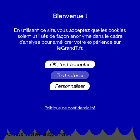
Grand T :
Bienvenue !
S'inscrire
En utilisant ce site, vous acceptez que les cookies
soient utilisés de façon anonyme dans le cadre
d'analyse pour améliorer votre expérience sur
leGrandT.fr.
OK, tout accepter
Tout refuser
Personnaliser
Billetterie
02 51 88 25 25
billetterie@leGrandT.fr
Politique de confidentialité
Du lundi au vendredi 14h → 18h
🚨 Accueil physique impossible jusqu'à l'ouverture
Adresse postale uniquement :