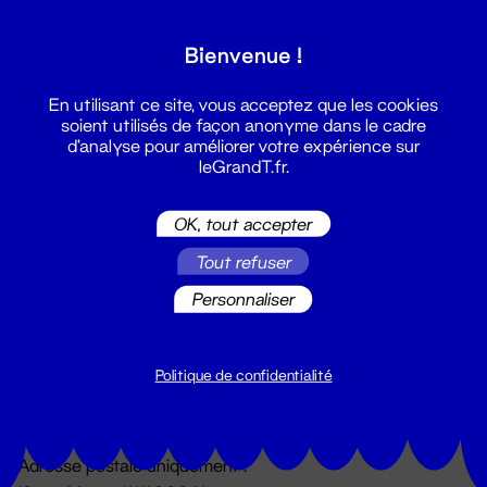
Grand T :
Bienvenue !
S'inscrire
En utilisant ce site, vous acceptez que les cookies
soient utilisés de façon anonyme dans le cadre
d'analyse pour améliorer votre expérience sur
leGrandT.fr.
OK, tout accepter
Tout refuser
Personnaliser
Billetterie
02 51 88 25 25
billetterie@leGrandT.fr
Politique de confidentialité
Du lundi au vendredi 14h → 18h
🚨 Accueil physique impossible jusqu'à l'ouverture
Adresse postale uniquement :