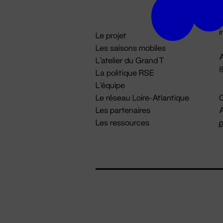
D

i
Le projet
Les saisons mobiles
A
L'atelier du Grand T
La politique RSE
L'équipe
Le réseau Loire-Atlantique
C
Les partenaires
A
Les ressources
p