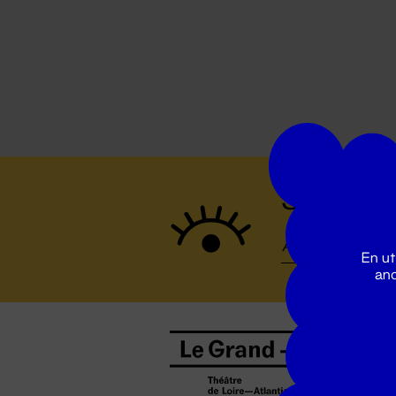
Suivez to
En ut
ano
B
0
b