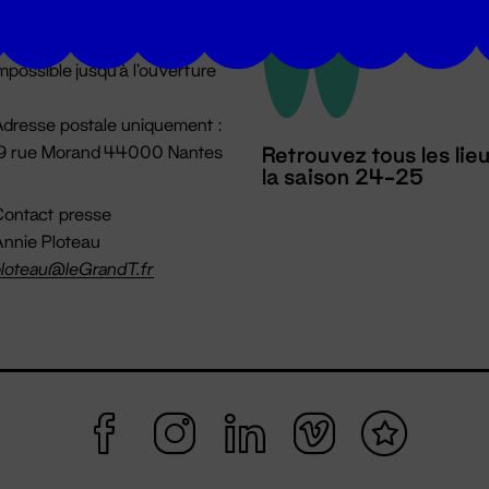
u lundi au vendredi 14h → 18h
 Accueil physique
mpossible jusqu'à l'ouverture
dresse postale uniquement :
19 rue Morand 44000 Nantes
Retrouvez tous les lie
la saison 24-25
ontact presse
nnie Ploteau
loteau@leGrandT.fr