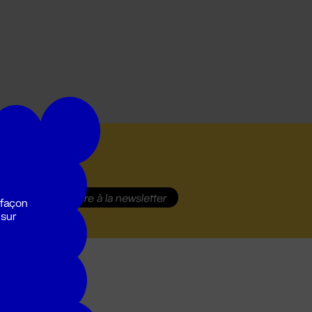
S'inscrire
à la newsletter
 façon
 sur