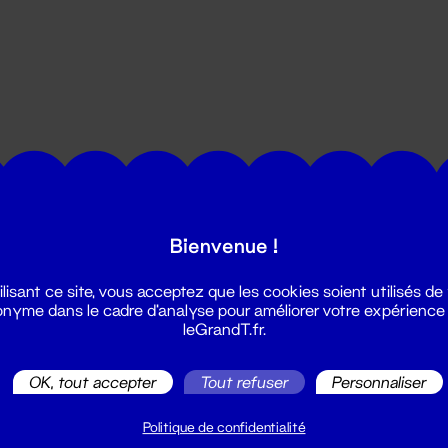
utes les actualités du Grand T :
Bienvenue !
ilisant ce site, vous acceptez que les cookies soient utilisés de
nyme dans le cadre d'analyse pour améliorer votre expérience
leGrandT.fr.
OK, tout accepter
Tout refuser
Personnaliser
illetterie
2 51 88 25 25
Politique de confidentialité
illetterie@leGrandT.fr