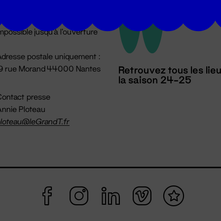
u lundi au vendredi 14h → 18h
 Accueil physique
mpossible jusqu'à l'ouverture
dresse postale uniquement :
19 rue Morand 44000 Nantes
Retrouvez tous les lie
la saison 24-25
ontact presse
nnie Ploteau
loteau@leGrandT.fr