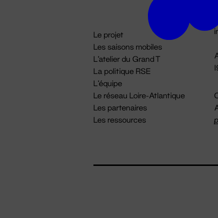
D

i
Le projet
Les saisons mobiles
A
L'atelier du Grand T
La politique RSE
L'équipe
Le réseau Loire-Atlantique
C
Les partenaires
A
Les ressources
p