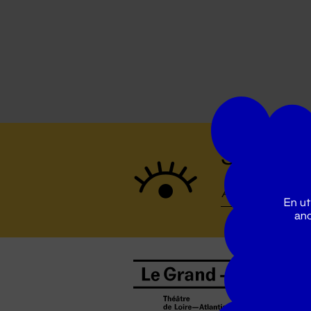
Suivez to
En ut
ano
B
0
b