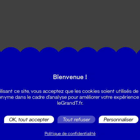
utes les actualités du Grand T :
Bienvenue !
ilisant ce site, vous acceptez que les cookies soient utilisés de
nyme dans le cadre d'analyse pour améliorer votre expérience
leGrandT.fr.
OK, tout accepter
Tout refuser
Personnaliser
illetterie
2 51 88 25 25
Politique de confidentialité
illetterie@leGrandT.fr