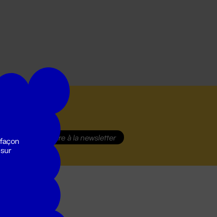
S'inscrire
à la newsletter
 façon
 sur