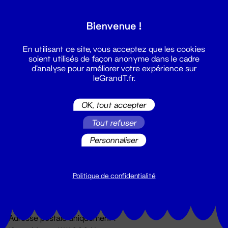
Grand T :
Bienvenue !
S'inscrire
En utilisant ce site, vous acceptez que les cookies
soient utilisés de façon anonyme dans le cadre
d'analyse pour améliorer votre expérience sur
leGrandT.fr.
OK, tout accepter
Tout refuser
Personnaliser
Billetterie
02 51 88 25 25
billetterie@leGrandT.fr
Politique de confidentialité
Du lundi au vendredi 14h → 18h
🚨 Accueil physique impossible jusqu'à l'ouverture
Adresse postale uniquement :