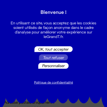
Grand T :
Bienvenue !
S'inscrire
En utilisant ce site, vous acceptez que les cookies
soient utilisés de façon anonyme dans le cadre
d'analyse pour améliorer votre expérience sur
leGrandT.fr.
OK, tout accepter
Tout refuser
Personnaliser
Billetterie
02 51 88 25 25
billetterie@leGrandT.fr
Politique de confidentialité
Du lundi au vendredi 14h → 18h
🚨 Accueil physique impossible jusqu'à l'ouverture
Adresse postale uniquement :