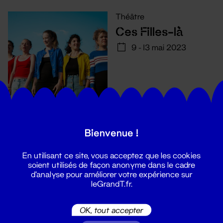
Théâtre
Ces Filles-là
9 - 13 mai 2023
Bienvenue !
En utilisant ce site, vous acceptez que les cookies
soient utilisés de façon anonyme dans le cadre
d'analyse pour améliorer votre expérience sur
leGrandT.fr.
Suivez toutes les actualités du
OK, tout accepter
Grand T :