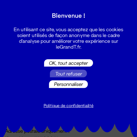
Grand T :
Bienvenue !
S'inscrire
En utilisant ce site, vous acceptez que les cookies
soient utilisés de façon anonyme dans le cadre
d'analyse pour améliorer votre expérience sur
leGrandT.fr.
OK, tout accepter
Tout refuser
Personnaliser
Billetterie
02 51 88 25 25
billetterie@leGrandT.fr
Politique de confidentialité
Du lundi au vendredi 14h → 18h
🚨 Accueil physique impossible jusqu'à l'ouverture
Adresse postale uniquement :