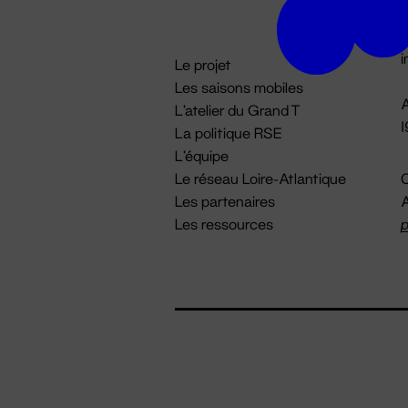
D

i
Le projet
Les saisons mobiles
A
L'atelier du Grand T
La politique RSE
L'équipe
Le réseau Loire-Atlantique
C
Les partenaires
A
Les ressources
p