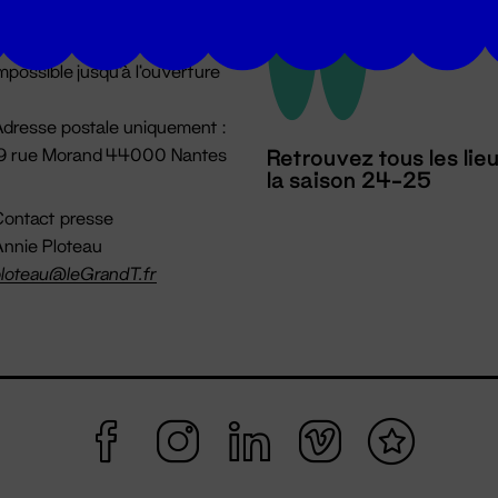
u lundi au vendredi 14h → 18h
 Accueil physique
mpossible jusqu'à l'ouverture
dresse postale uniquement :
19 rue Morand 44000 Nantes
Retrouvez tous les lie
la saison 24-25
ontact presse
nnie Ploteau
loteau@leGrandT.fr