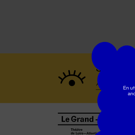
Suivez to
En ut
ano
B
0
b