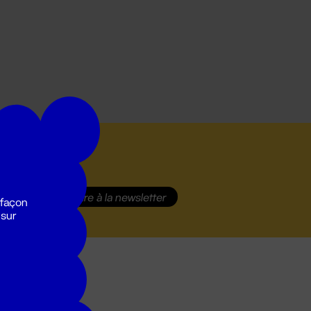
S'inscrire
à la newsletter
 façon
 sur