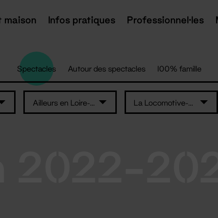
t maison
Infos pratiques
Professionnel·les
Spectacles
Autour des spectacles
100% famille
Ailleurs en Loire-Atlantique
La Locomotive-maison de quartier Erdre..
n 2022-20