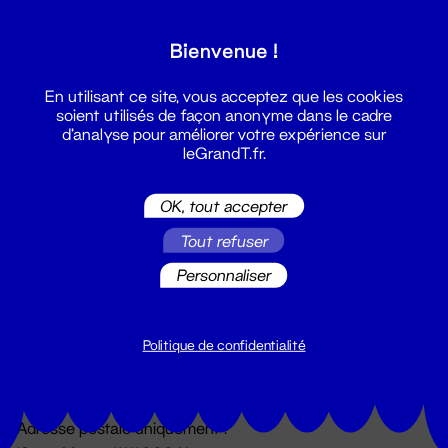
Grand T :
Bienvenue !
S'inscrire
En utilisant ce site, vous acceptez que les cookies
soient utilisés de façon anonyme dans le cadre
d'analyse pour améliorer votre expérience sur
leGrandT.fr.
OK, tout accepter
Tout refuser
Personnaliser
Billetterie
02 51 88 25 25
billetterie@leGrandT.fr
Politique de confidentialité
Du lundi au vendredi 14h → 18h
🚨 Accueil physique impossible jusqu'à l'ouverture
Adresse postale uniquement :