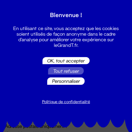
Grand T :
Bienvenue !
S'inscrire
En utilisant ce site, vous acceptez que les cookies
soient utilisés de façon anonyme dans le cadre
d'analyse pour améliorer votre expérience sur
leGrandT.fr.
OK, tout accepter
Tout refuser
Personnaliser
Billetterie
02 51 88 25 25
billetterie@leGrandT.fr
Politique de confidentialité
Du lundi au vendredi 14h → 18h
🚨 Accueil physique impossible jusqu'à l'ouverture
Adresse postale uniquement :