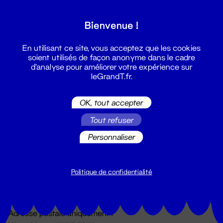
Grand T :
Bienvenue !
S'inscrire
En utilisant ce site, vous acceptez que les cookies
soient utilisés de façon anonyme dans le cadre
d'analyse pour améliorer votre expérience sur
leGrandT.fr.
OK, tout accepter
Tout refuser
Personnaliser
Billetterie
02 51 88 25 25
billetterie@leGrandT.fr
Politique de confidentialité
Du lundi au vendredi 14h → 18h
🚨 Accueil physique impossible jusqu'à l'ouverture
Adresse postale uniquement :