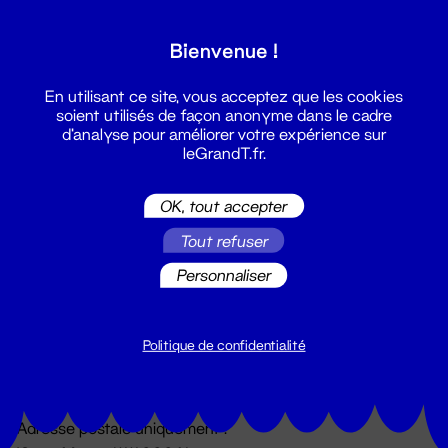
Grand T :
Bienvenue !
S'inscrire
En utilisant ce site, vous acceptez que les cookies
soient utilisés de façon anonyme dans le cadre
d'analyse pour améliorer votre expérience sur
leGrandT.fr.
OK, tout accepter
Tout refuser
Personnaliser
Billetterie
02 51 88 25 25
billetterie@leGrandT.fr
Politique de confidentialité
Du lundi au vendredi 14h → 18h
🚨 Accueil physique impossible jusqu'à l'ouverture
Adresse postale uniquement :