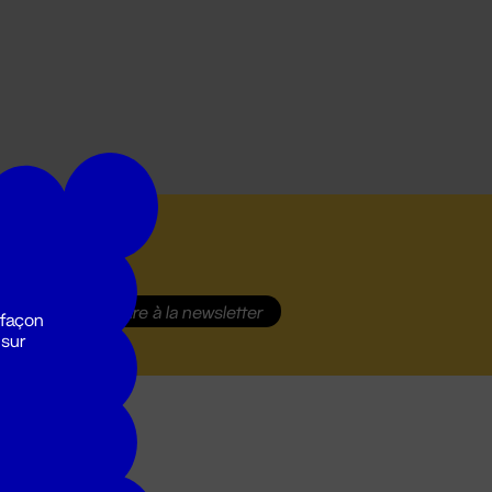
S'inscrire
à la newsletter
 façon
 sur