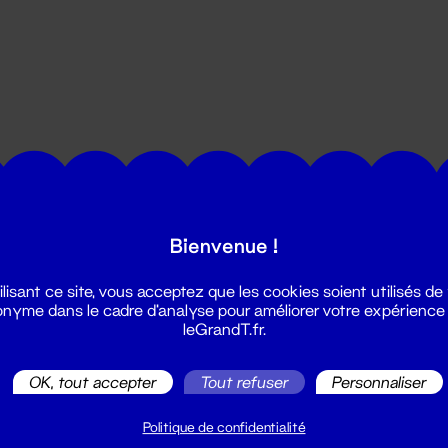
utes les actualités du Grand T :
Bienvenue !
ilisant ce site, vous acceptez que les cookies soient utilisés de
nyme dans le cadre d'analyse pour améliorer votre expérience
leGrandT.fr.
OK, tout accepter
Tout refuser
Personnaliser
illetterie
2 51 88 25 25
Politique de confidentialité
illetterie@leGrandT.fr