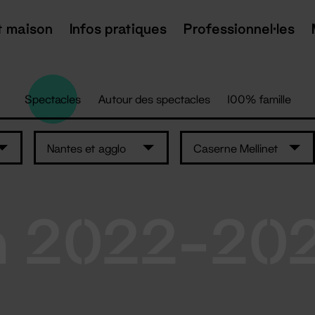
t maison
Infos pratiques
Professionnel·les
Spectacles
Autour des spectacles
100% famille
Nantes et agglo
Caserne Mellinet
n 2022-20