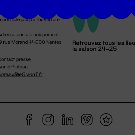
u lundi au vendredi 14h → 18h
 Accueil physique
mpossible jusqu'à l'ouverture
dresse postale uniquement :
19 rue Morand 44000 Nantes
Retrouvez tous les lie
la saison 24-25
ontact presse
nnie Ploteau
loteau@leGrandT.fr