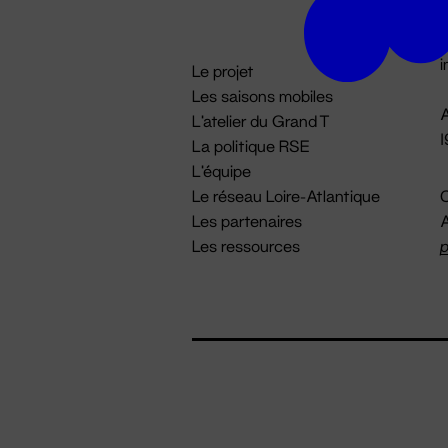
D

i
Le projet
Les saisons mobiles
A
L'atelier du Grand T
La politique RSE
L'équipe
Le réseau Loire-Atlantique
C
Les partenaires
A
Les ressources
p