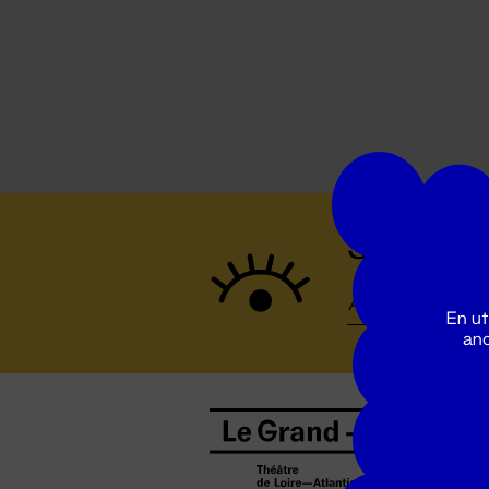
Suivez to
En ut
ano
B
0
b