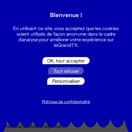
Grand T :
Bienvenue !
S'inscrire
En utilisant ce site, vous acceptez que les cookies
soient utilisés de façon anonyme dans le cadre
d'analyse pour améliorer votre expérience sur
leGrandT.fr.
OK, tout accepter
Tout refuser
Personnaliser
Billetterie
02 51 88 25 25
billetterie@leGrandT.fr
Politique de confidentialité
Du lundi au vendredi 14h → 18h
🚨 Accueil physique impossible jusqu'à l'ouverture
Adresse postale uniquement :