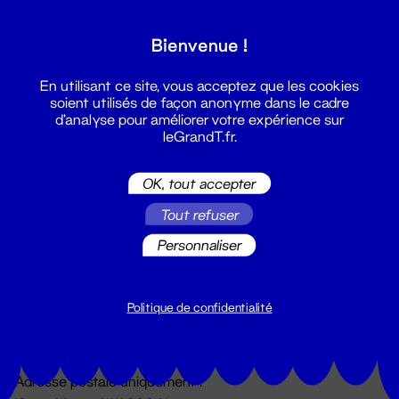
Grand T :
Bienvenue !
S'inscrire
En utilisant ce site, vous acceptez que les cookies
soient utilisés de façon anonyme dans le cadre
d'analyse pour améliorer votre expérience sur
leGrandT.fr.
OK, tout accepter
Tout refuser
Personnaliser
Billetterie
02 51 88 25 25
billetterie@leGrandT.fr
Politique de confidentialité
Du lundi au vendredi 14h → 18h
🚨 Accueil physique impossible jusqu'à l'ouverture
Adresse postale uniquement :