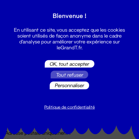
Grand T :
Bienvenue !
S'inscrire
En utilisant ce site, vous acceptez que les cookies
soient utilisés de façon anonyme dans le cadre
d'analyse pour améliorer votre expérience sur
leGrandT.fr.
OK, tout accepter
Tout refuser
Personnaliser
Billetterie
02 51 88 25 25
billetterie@leGrandT.fr
Politique de confidentialité
Du lundi au vendredi 14h → 18h
🚨 Accueil physique impossible jusqu'à l'ouverture
Adresse postale uniquement :