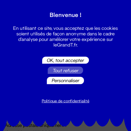
Grand T :
Bienvenue !
S'inscrire
En utilisant ce site, vous acceptez que les cookies
soient utilisés de façon anonyme dans le cadre
d'analyse pour améliorer votre expérience sur
leGrandT.fr.
OK, tout accepter
Tout refuser
Personnaliser
Billetterie
02 51 88 25 25
billetterie@leGrandT.fr
Politique de confidentialité
Du lundi au vendredi 14h → 18h
🚨 Accueil physique impossible jusqu'à l'ouverture
Adresse postale uniquement :