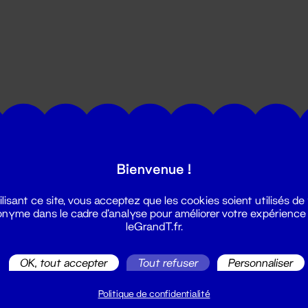
utes les actualités du Grand T :
Bienvenue !
ilisant ce site, vous acceptez que les cookies soient utilisés de
nyme dans le cadre d'analyse pour améliorer votre expérience
leGrandT.fr.
OK, tout accepter
Tout refuser
Personnaliser
illetterie
2 51 88 25 25
Politique de confidentialité
illetterie@leGrandT.fr