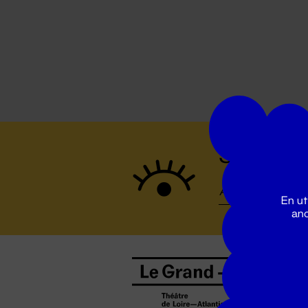
Suivez to
En ut
ano
B
0
b