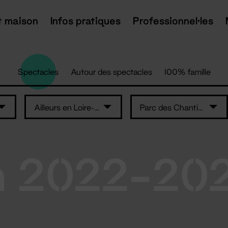
t maison
Infos pratiques
Professionnel·les
Spectacles
Autour des spectacles
100% famille
Ailleurs en Loire-Atlantique
Parc des Chantiers — Île de Nantes
n 2022-20