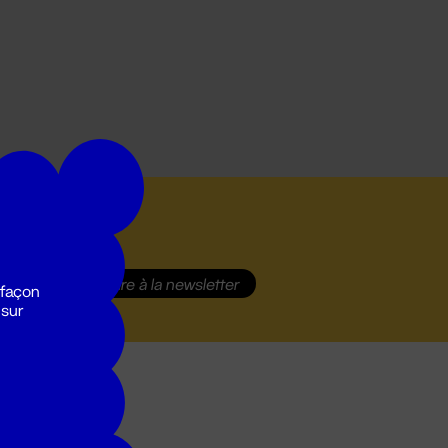
S'inscrire
à la newsletter
 façon
 sur