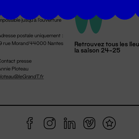
u lundi au vendredi 14h → 18h
 Accueil physique
mpossible jusqu'à l'ouverture
dresse postale uniquement :
19 rue Morand 44000 Nantes
Retrouvez tous les lie
la saison 24-25
ontact presse
nnie Ploteau
loteau@leGrandT.fr