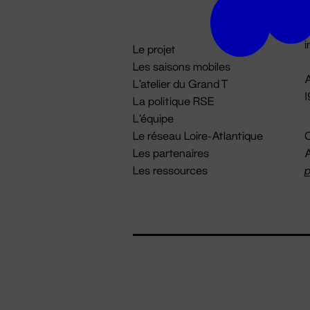
D

i
Le projet
Les saisons mobiles
A
L'atelier du Grand T
La politique RSE
L'équipe
Le réseau Loire-Atlantique
C
Les partenaires
A
Les ressources
p