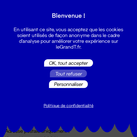
Grand T :
Bienvenue !
S'inscrire
En utilisant ce site, vous acceptez que les cookies
soient utilisés de façon anonyme dans le cadre
d'analyse pour améliorer votre expérience sur
leGrandT.fr.
OK, tout accepter
Tout refuser
Personnaliser
Billetterie
02 51 88 25 25
billetterie@leGrandT.fr
Politique de confidentialité
Du lundi au vendredi 14h → 18h
🚨 Accueil physique impossible jusqu'à l'ouverture
Adresse postale uniquement :