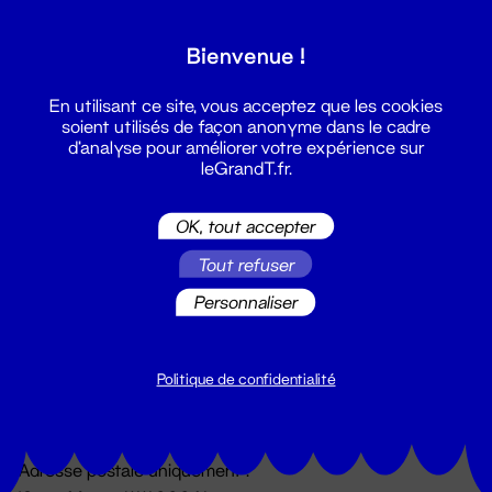
Grand T :
Bienvenue !
S'inscrire
En utilisant ce site, vous acceptez que les cookies
soient utilisés de façon anonyme dans le cadre
d'analyse pour améliorer votre expérience sur
leGrandT.fr.
OK, tout accepter
Tout refuser
Personnaliser
Billetterie
02 51 88 25 25
billetterie@leGrandT.fr
Politique de confidentialité
Du lundi au vendredi 14h → 18h
🚨 Accueil physique impossible jusqu'à l'ouverture
Adresse postale uniquement :