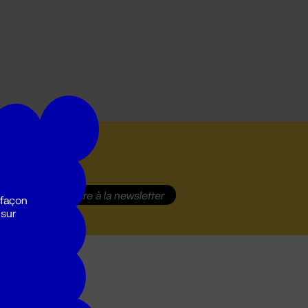
S'inscrire
à la newsletter
 façon
 sur