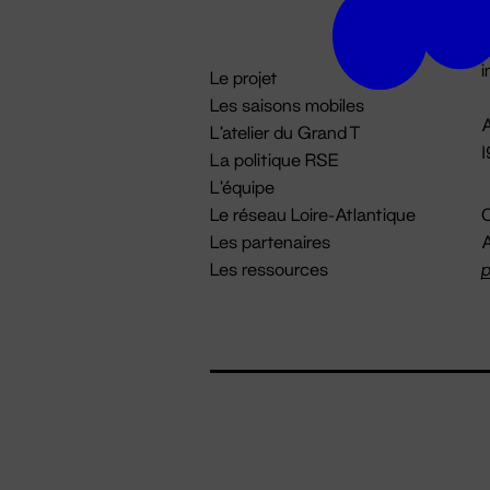
D

i
Le projet
Les saisons mobiles
A
L'atelier du Grand T
La politique RSE
L'équipe
Le réseau Loire-Atlantique
C
Les partenaires
A
Les ressources
p