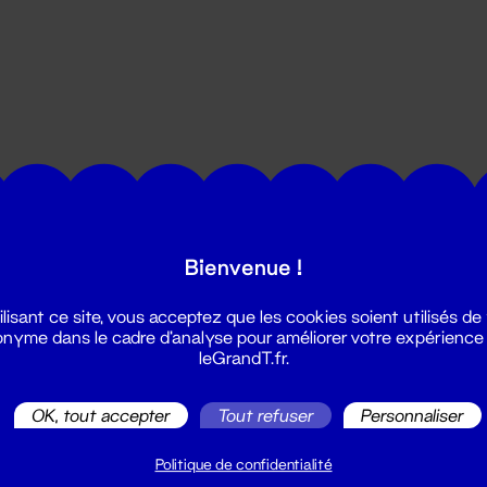
utes les actualités du Grand T :
Bienvenue !
ilisant ce site, vous acceptez que les cookies soient utilisés de
nyme dans le cadre d'analyse pour améliorer votre expérience
leGrandT.fr.
OK, tout accepter
Tout refuser
Personnaliser
illetterie
2 51 88 25 25
Politique de confidentialité
illetterie@leGrandT.fr