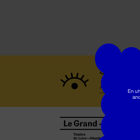
Suivez to
En ut
ano
B
0
b