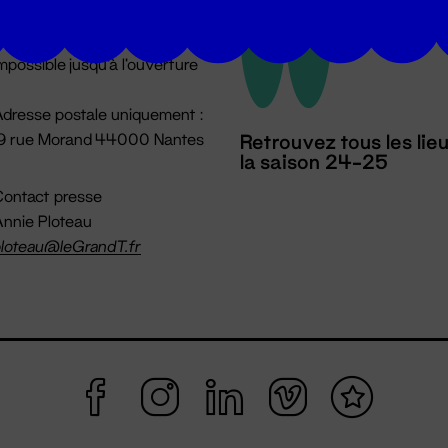
u lundi au vendredi 14h → 18h
 Accueil physique
mpossible jusqu'à l'ouverture
dresse postale uniquement :
19 rue Morand 44000 Nantes
Retrouvez tous les lie
la saison 24-25
ontact presse
nnie Ploteau
loteau@leGrandT.fr