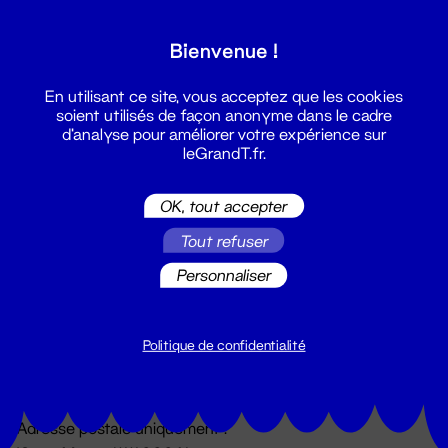
Grand T :
Bienvenue !
S'inscrire
En utilisant ce site, vous acceptez que les cookies
soient utilisés de façon anonyme dans le cadre
d'analyse pour améliorer votre expérience sur
leGrandT.fr.
OK, tout accepter
Tout refuser
Personnaliser
Billetterie
02 51 88 25 25
billetterie@leGrandT.fr
Politique de confidentialité
Du lundi au vendredi 14h → 18h
🚨 Accueil physique impossible jusqu'à l'ouverture
Adresse postale uniquement :