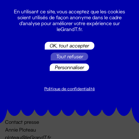
En utilisant ce site, vous acceptez que les cookies
soient utilisés de façon anonyme dans le cadre
d'analyse pour améliorer votre expérience sur
leGrandT.fr.
OK, tout accepter
Billetterie
Tout refuser
02 51 88 25 25
billetterie@leGrandT.fr
Personnaliser
Du lundi au vendredi 14h → 18h
🚨 Accueil physique impossible jusqu'à l'ouverture
Politique de confidentialité
Adresse postale uniquement :
19 rue Morand 44000 Nantes
Contact presse
Annie Ploteau
ploteau@leGrandT.fr