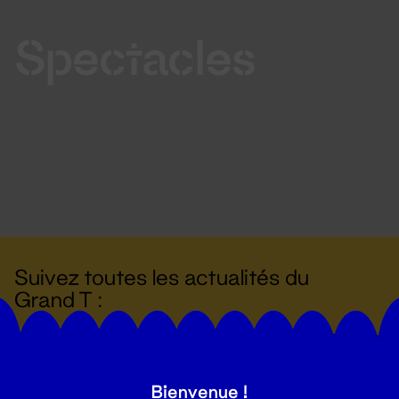
Spectacles
Suivez toutes les actualités du
Grand T :
S'inscrire
Bienvenue !