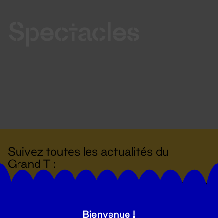
Spectacles
Suivez toutes les actualités du
Grand T :
S'inscrire
Bienvenue !