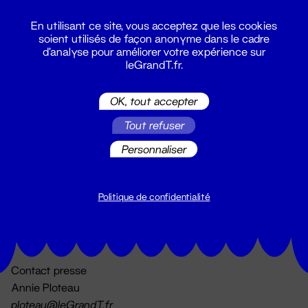
En utilisant ce site, vous acceptez que les cookies
soient utilisés de façon anonyme dans le cadre
d'analyse pour améliorer votre expérience sur
leGrandT.fr.
OK, tout accepter
Billetterie
Tout refuser
02 51 88 25 25
billetterie@leGrandT.fr
Personnaliser
Du lundi au vendredi 14h → 18h
🚨 Accueil physique impossible jusqu'à l'ouverture
Politique de confidentialité
Adresse postale uniquement :
19 rue Morand 44000 Nantes
Contact presse
Annie Ploteau
ploteau@leGrandT.fr