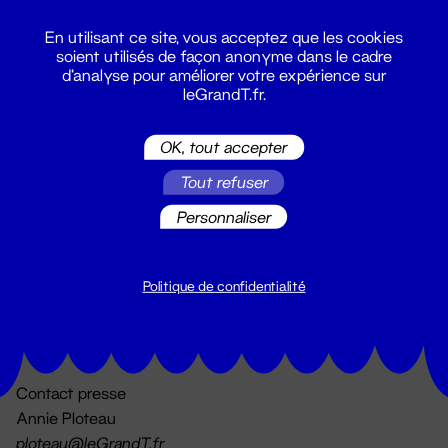
En utilisant ce site, vous acceptez que les cookies
soient utilisés de façon anonyme dans le cadre
d'analyse pour améliorer votre expérience sur
leGrandT.fr.
OK, tout accepter
Billetterie
Tout refuser
02 51 88 25 25
billetterie@leGrandT.fr
Personnaliser
Du lundi au vendredi 14h → 18h
🚨 Accueil physique impossible jusqu'à l'ouverture
Politique de confidentialité
Adresse postale uniquement :
19 rue Morand 44000 Nantes
Contact presse
Annie Ploteau
ploteau@leGrandT.fr