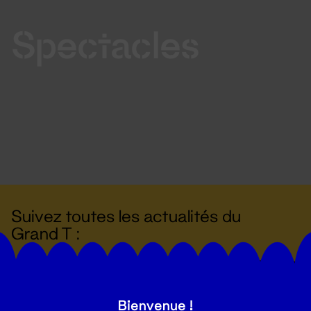
Spectacles
Suivez toutes les actualités du
Grand T :
S'inscrire
Bienvenue !