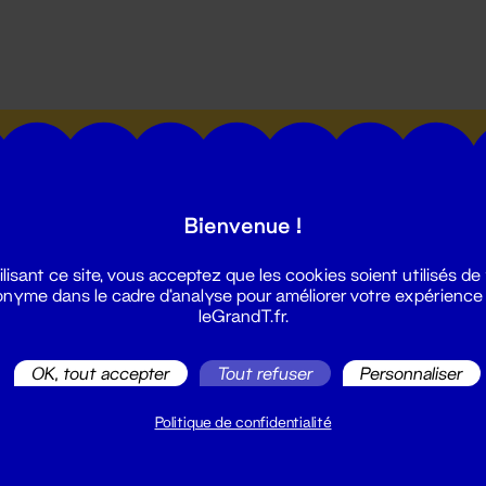
utes les actualités du Grand T :
Bienvenue !
ilisant ce site, vous acceptez que les cookies soient utilisés de
nyme dans le cadre d'analyse pour améliorer votre expérience
leGrandT.fr.
illetterie
2 51 88 25 25
OK, tout accepter
Tout refuser
Personnaliser
illetterie@leGrandT.fr
u lundi au vendredi 14h → 18h
Politique de confidentialité
 Accueil physique
mpossible jusqu'à l'ouverture