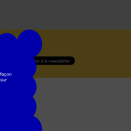
S'inscrire
à la newsletter
 façon
 sur