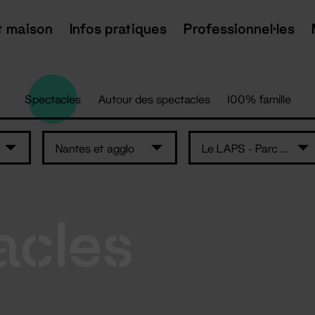
t maison
Infos pratiques
Professionnel·les
Spectacles
Autour des spectacles
100% famille
Nantes et agglo
Le LAPS - Parc des Expositions - Nantes
acles