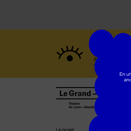
Suivez to
En ut
ano
B
0
b
D

i
Le projet