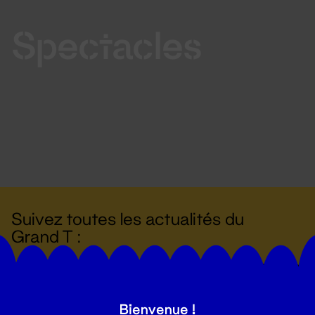
Spectacles
Suivez toutes les actualités du
Grand T :
S'inscrire
Bienvenue !