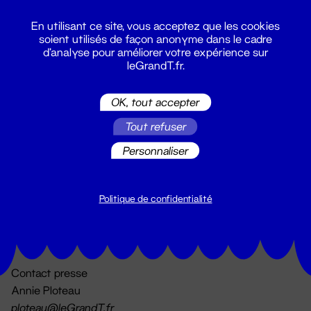
En utilisant ce site, vous acceptez que les cookies
soient utilisés de façon anonyme dans le cadre
d'analyse pour améliorer votre expérience sur
leGrandT.fr.
OK, tout accepter
Billetterie
Tout refuser
02 51 88 25 25
billetterie@leGrandT.fr
Personnaliser
Du lundi au vendredi 14h → 18h
🚨 Accueil physique impossible jusqu'à l'ouverture
Politique de confidentialité
Adresse postale uniquement :
19 rue Morand 44000 Nantes
Contact presse
Annie Ploteau
ploteau@leGrandT.fr